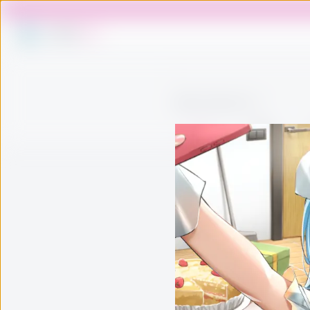
未來墟
R18
標籤：Nijisanji En
商品
攤位