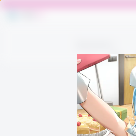
未來墟
R18
標籤：#MochiBox
商品
攤位